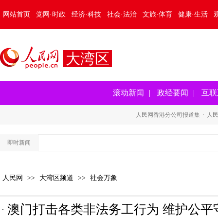
网站首页
党网·时政
经济·科技
社会·法治
文旅·体育
健康·生活
大湾区
滚动新闻
|
政经要闻
|
互联
人民网香港分公司报道集
·
人
即时新闻
人民网
>>
大湾区频道
>>
社会万象
澳门打击各类非法务工行为 维护公平