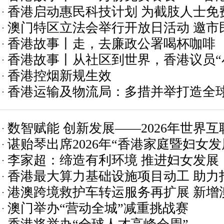
香港启动惠民科技计划 为截肢人士免
困15载
澳门特区立法会举行开放日活动 邀市
香港故事丨走，去廉政公署喝杯咖啡
治澳门
香港故事丨从社区到世界，香港议员“
香港控烟新规生效
香港运输及物流局：多措并举打造全
数智赋能 创新发展——2026年世界
谌贻琴出席2026年“香港家庭暨妇女
在香港开幕
李家超：缔造有利环境 推进妇女发展
并致辞
香港最大算力基础设施项目动工 助力
港澳跨境救护车转运服务再扩展 新增
澳门举办“营动全城”减重挑战赛
病人回澳就医