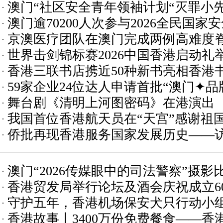
澳门“社区安全青年领袖计划“灭罪小
澳门逾70200人次参与2026全民国
推进
京澳医疗团队在澳门完成两例高难度
世界击剑锦标赛2026中国香港启动礼
香港三联书店携近50种新书亮相香港
59家企业24位达人申请首批“澳门✦品
舞台剧《清明上河图密码》在港演出
我国首位香港航天员在“天宫”感谢祖
侨批再现香港服务国家发展历史——
裁孙建东
澳门“2026传媒眼中的司法警察”摄影
香港贸发局举行论坛及酒会庆祝成立6
守护五年，香港机场保安犬只行动小
香港故事丨3400万份免费餐食——香