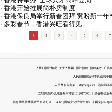
香港将举办“全球人才高峰会周”
香港开始推展简朴房制度
香港保良局举行新春团拜 冀盼新一年
多彩春节，香港兴旺看得见
1
2
3
4
5
6
7
人民日报社概况
|
关于人民网
|
报社招聘
|
招聘英才
|
广告
人民日报违法和不良信息举报电话
人民网服务邮箱：
kf@people.cn
违法和不良信
互联网新闻信息服务许可证10120170001
|
增值电信业务经
信息网络传播视听节目许可证0104065
|
网络文化经营许可证 京网文[2023]496