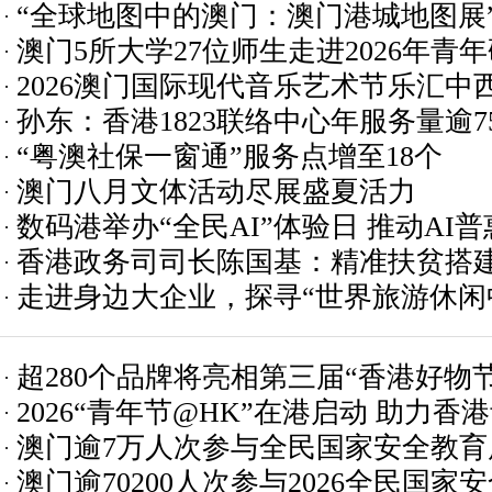
“全球地图中的澳门：澳门港城地图展
澳门5所大学27位师生走进2026年青
场
2026澳门国际现代音乐艺术节乐汇中
孙东：香港1823联络中心年服务量逾75
“粤澳社保一窗通”服务点增至18个
技术提升跨部门治理效能
澳门八月文体活动尽展盛夏活力
数码港举办“全民AI”体验日 推动AI
香港政务司司长陈国基：精准扶贫搭
走进身边大企业，探寻“世界旅游休闲
援体系
超280个品牌将亮相第三届“香港好物节
2026“青年节@HK”在港启动 助力
澳门逾7万人次参与全民国家安全教育
澳门逾70200人次参与2026全民国