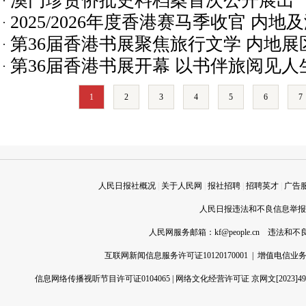
澳门珍贵侨批史料档案首次公开展出
2025/2026年度香港赛马季收官 内地
第36届香港书展聚焦旅行文学 内地
场创新高
第36届香港书展开幕 以书伴旅阅见人
1
2
3
4
5
6
7
人民日报社概况
|
关于人民网
|
报社招聘
|
招聘英才
|
广告
人民日报违法和不良信息举报电话
人民网服务邮箱：
kf@people.cn
违法和不良信
互联网新闻信息服务许可证10120170001
|
增值电信业务经
信息网络传播视听节目许可证0104065
|
网络文化经营许可证 京网文[2023]496