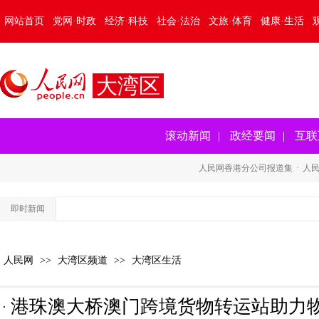
网站首页
党网·时政
经济·科技
社会·法治
文旅·体育
健康·生活
大湾区
滚动新闻
|
政经要闻
|
互联
人民网香港分公司报道集
·
人
即时新闻
人民网
>>
大湾区频道
>>
大湾区生活
港珠澳大桥澳门跨境货物转运站助力