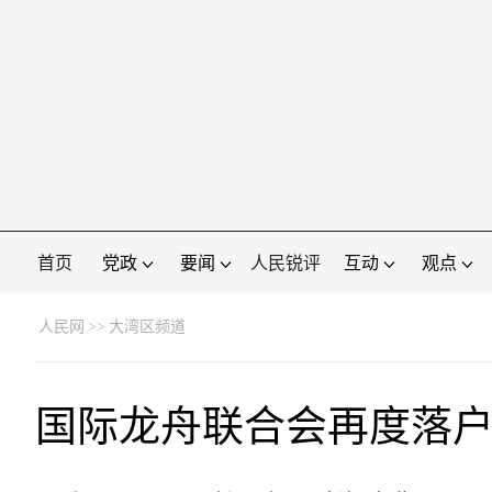
首页
党政
要闻
人民锐评
互动
观点
人民网
>>
大湾区频道
国际龙舟联合会再度落户