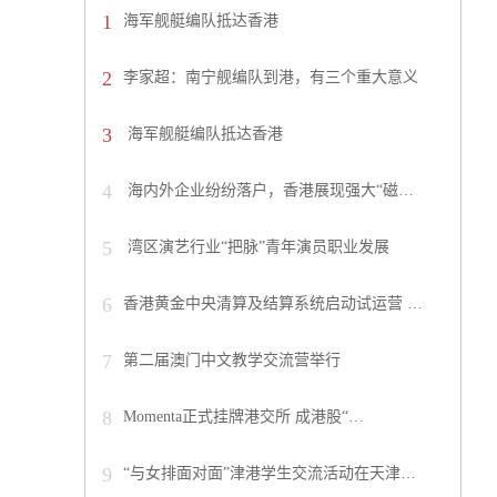
1
海军舰艇编队抵达香港
2
李家超：南宁舰编队到港，有三个重大意义
3
海军舰艇编队抵达香港
4
海内外企业纷纷落户，香港展现强大“磁…
5
湾区演艺行业“把脉”青年演员职业发展
6
香港黄金中央清算及结算系统启动试运营 …
7
第二届澳门中文教学交流营举行
8
Momenta正式挂牌港交所 成港股“…
9
“与女排面对面”津港学生交流活动在天津…