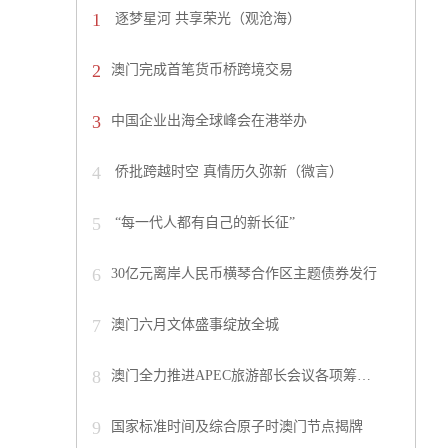
1
逐梦星河 共享荣光（观沧海）
2
澳门完成首笔货币桥跨境交易
3
中国企业出海全球峰会在港举办
4
侨批跨越时空 真情历久弥新（微言）
5
“每一代人都有自己的新长征”
6
30亿元离岸人民币横琴合作区主题债券发行
7
澳门六月文体盛事绽放全城
8
澳门全力推进APEC旅游部长会议各项筹…
9
国家标准时间及综合原子时澳门节点揭牌