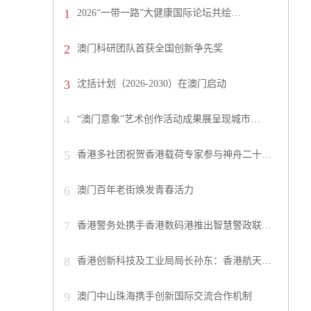
1
2026“一带一路”大健康国际论坛共绘…
2
澳门科研团队首获全国创新争先奖
3
沈括计划（2026-2030）在澳门启动
4
“澳门意象”艺术创作活动成果展呈现城市…
5
香港多社团祝贺香港载荷专家参与神舟二十…
6
澳门百年老街焕发青春活力
7
香港警务处携手香港数码港推出智慧警政联…
8
香港创新科技及工业局局长孙东：香港航天…
9
澳门中山珠海携手创新国际交流合作机制