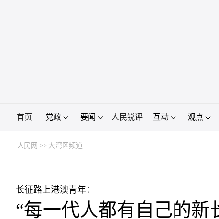
首页
党政
要闻
人民锐评
互动
观点
人民网
>>
大湾区频道
长征路上港澳青年：
“每一代人都有自己的新