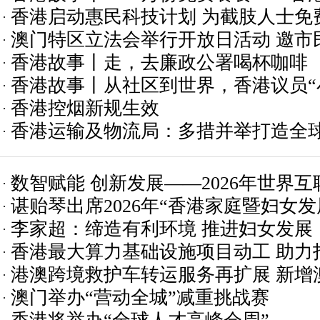
香港启动惠民科技计划 为截肢人士免
困15载
澳门特区立法会举行开放日活动 邀市
香港故事丨走，去廉政公署喝杯咖啡
治澳门
香港故事丨从社区到世界，香港议员“
香港控烟新规生效
香港运输及物流局：多措并举打造全
数智赋能 创新发展——2026年世界
谌贻琴出席2026年“香港家庭暨妇女
在香港开幕
李家超：缔造有利环境 推进妇女发展
并致辞
香港最大算力基础设施项目动工 助力
港澳跨境救护车转运服务再扩展 新增
澳门举办“营动全城”减重挑战赛
病人回澳就医