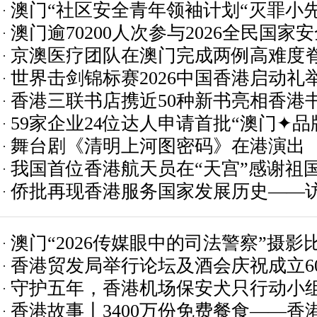
澳门“社区安全青年领袖计划“灭罪小
澳门逾70200人次参与2026全民国
推进
京澳医疗团队在澳门完成两例高难度
世界击剑锦标赛2026中国香港启动礼
香港三联书店携近50种新书亮相香港
59家企业24位达人申请首批“澳门✦品
舞台剧《清明上河图密码》在港演出
我国首位香港航天员在“天宫”感谢祖
侨批再现香港服务国家发展历史——
裁孙建东
澳门“2026传媒眼中的司法警察”摄影
香港贸发局举行论坛及酒会庆祝成立6
守护五年，香港机场保安犬只行动小
香港故事丨3400万份免费餐食——香