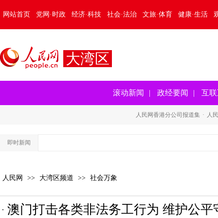
网站首页
党网·时政
经济·科技
社会·法治
文旅·体育
健康·生活
大湾区
滚动新闻
|
政经要闻
|
互联
人民网香港分公司报道集
·
人
即时新闻
人民网
>>
大湾区频道
>>
社会万象
澳门打击各类非法务工行为 维护公平