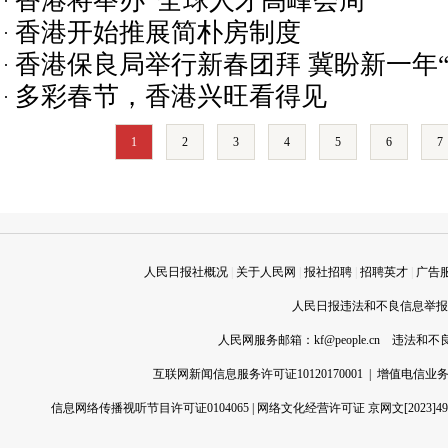
香港将举办“全球人才高峰会周”
香港开始推展简朴房制度
香港保良局举行新春团拜 冀盼新一年
多彩春节，香港兴旺看得见
1
2
3
4
5
6
7
人民日报社概况
|
关于人民网
|
报社招聘
|
招聘英才
|
广告
人民日报违法和不良信息举报电话
人民网服务邮箱：
kf@people.cn
违法和不良信
互联网新闻信息服务许可证10120170001
|
增值电信业务经
信息网络传播视听节目许可证0104065
|
网络文化经营许可证 京网文[2023]496