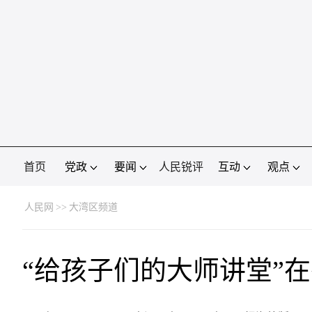
首页
党政
要闻
人民锐评
互动
观点
人民网
>>
大湾区频道
“给孩子们的大师讲堂”