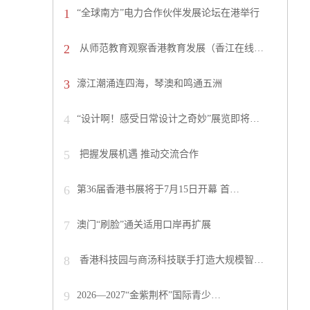
1
“全球南方”电力合作伙伴发展论坛在港举行
2
从师范教育观察香港教育发展（香江在线…
3
濠江潮涌连四海，琴澳和鸣通五洲
4
“设计啊！感受日常设计之奇妙”展览即将…
5
把握发展机遇 推动交流合作
6
第36届香港书展将于7月15日开幕 首…
7
澳门“刷脸”通关适用口岸再扩展
8
香港科技园与商汤科技联手打造大规模智…
9
2026—2027“金紫荆杯”国际青少…