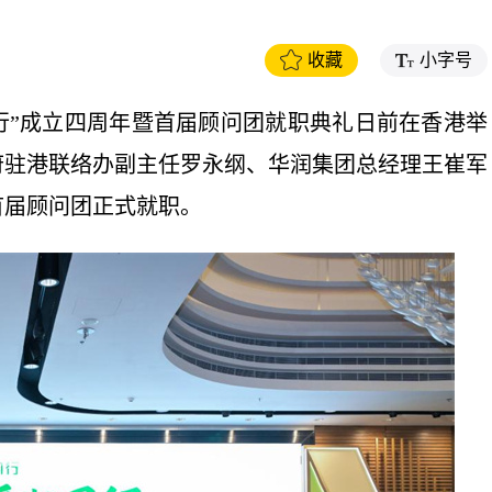
收藏
小字号
同行”成立四周年暨首届顾问团就职典礼日前在香港举
府驻港联络办副主任罗永纲、华润集团总经理王崔军
首届顾问团正式就职。