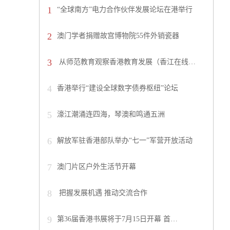
1
“全球南方”电力合作伙伴发展论坛在港举行
2
澳门学者捐赠故宫博物院55件外销瓷器
3
从师范教育观察香港教育发展（香江在线…
4
香港举行“建设全球数字债券枢纽”论坛
5
濠江潮涌连四海，琴澳和鸣通五洲
6
解放军驻香港部队举办“七一”军营开放活动
7
澳门片区户外生活节开幕
8
把握发展机遇 推动交流合作
9
第36届香港书展将于7月15日开幕 首…