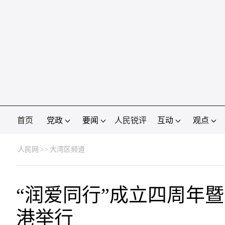
首页
党政
要闻
人民锐评
互动
观点
人民网
>>
大湾区频道
“润爱同行”成立四周年
港举行