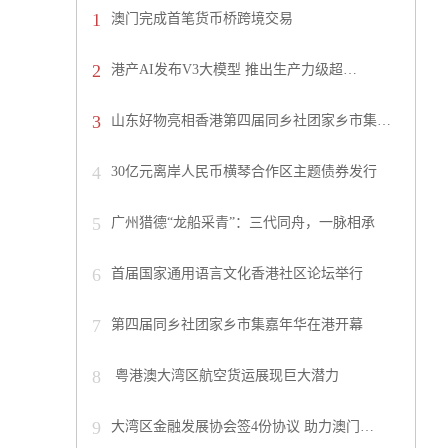
1
澳门完成首笔货币桥跨境交易
2
港产AI发布V3大模型 推出生产力级超…
3
山东好物亮相香港第四届同乡社团家乡市集…
4
30亿元离岸人民币横琴合作区主题债券发行
5
广州猎德“龙船采青”：三代同舟，一脉相承
6
首届国家通用语言文化香港社区论坛举行
7
第四届同乡社团家乡市集嘉年华在港开幕
8
粤港澳大湾区航空货运展现巨大潜力
9
大湾区金融发展协会签4份协议 助力澳门…