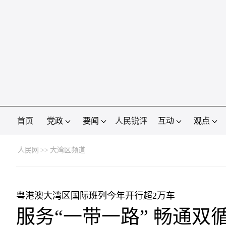
首页
党政
要闻
人民锐评
互动
观点
人民网
>>
大湾区频道
粤港澳大湾区国际班列今年开行超2万车
服务“一带一路” 畅通双