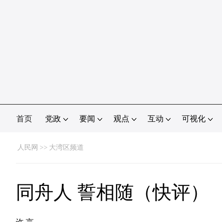
首页
党政
要闻
观点
互动
可视化
人民网
>>
大湾区频道
同舟人 誓相随（快评）