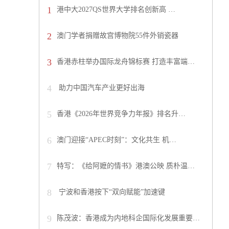
1
港中大2027QS世界大学排名创新高 …
2
澳门学者捐赠故宫博物院55件外销瓷器
3
香港赤柱举办国际龙舟锦标赛 打造丰富端…
4
助力中国汽车产业更好出海
5
香港《2026年世界竞争力年报》排名升…
6
澳门迎接“APEC时刻”：文化共生 机…
7
特写：《给阿嬷的情书》港澳公映 质朴温…
8
宁波和香港按下“双向赋能”加速键
9
陈茂波：香港成为内地科企国际化发展重要…