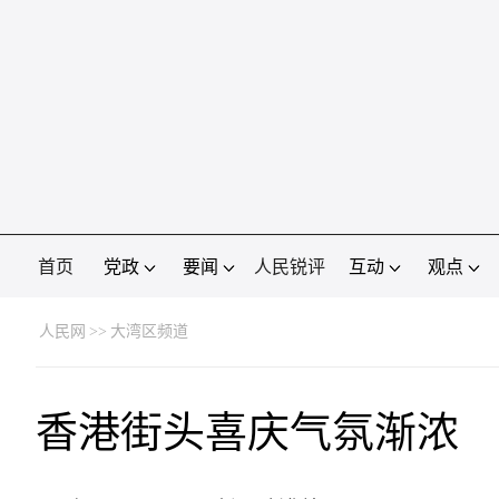
首页
党政
要闻
人民锐评
互动
观点
人民网
>>
大湾区频道
香港街头喜庆气氛渐浓