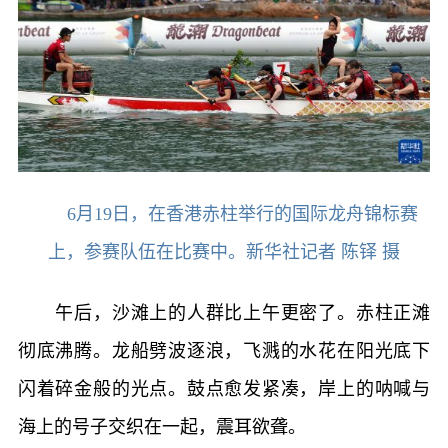
6月19日，在香港赤柱举行的国际龙舟锦标赛
上，参赛队伍在比赛中。新华社记者 陈铎 摄
午后，沙滩上的人群比上午更密了。赤柱正滩
彻底沸腾。龙船劈波逐浪，飞溅的水花在阳光底下
闪着碎金般的光点。鼓点愈发紧凑，岸上的呐喊与
海上的号子交织在一起，震耳欲聋。