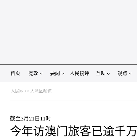
首页
党政
要闻
人民锐评
互动
观点
人民网
>>
大湾区频道
截至3月21日11时——
今年访澳门旅客已逾千