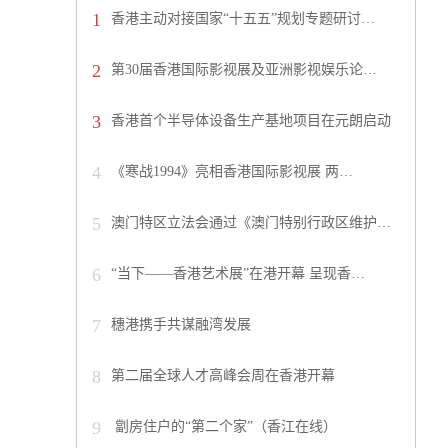
1
香港主动对接国家“十五五”规划专题研讨…
2
第30届香港国际影视展及亚洲影视娱乐论…
3
香港首个半导体设备生产基地项目在元朗启动
4
《寒战1994》亮相香港国际影视展 两…
5
澳门特区立法会通过《澳门特别行政区维护…
6
“当下——香港艺术展”在港开幕 呈现香…
7
穗港携手共谋融湾发展
8
第二届全球人才高峰会周在香港开幕
9
劏房住户的“第二个家”（香江在线）