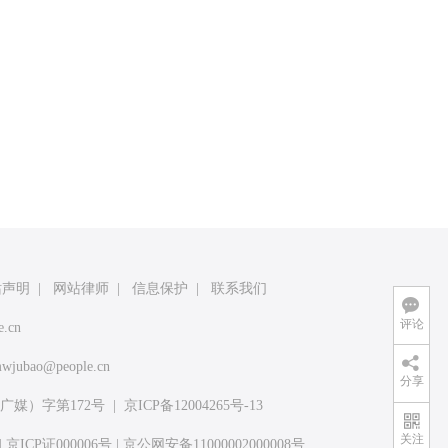
站声明
|
网站律师
|
信息保护
|
联系我们
评论
e.cn
wjubao@people.cn
分享
媒）字第172号
|
京ICP备12004265号-13
关注
|
京ICP证000006号
|
京公网安备11000002000008号