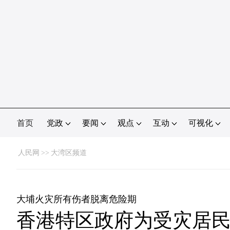
首页
党政
要闻
观点
互动
可视化
人民网
>>
大湾区频道
大埔火灾所有伤者脱离危险期
香港特区政府为受灾居